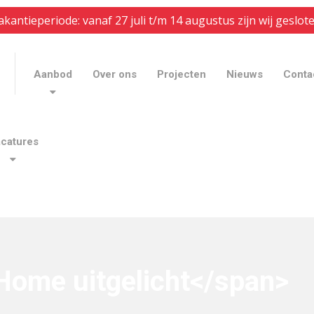
akantieperiode: vanaf 27 juli t/m 14 augustus zijn wij geslote
Aanbod
Over ons
Projecten
Nieuws
Conta
catures
Home uitgelicht</span>