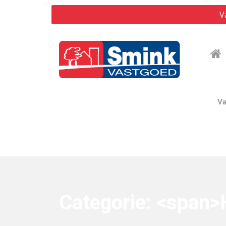
V
Va
Categorie: <span>