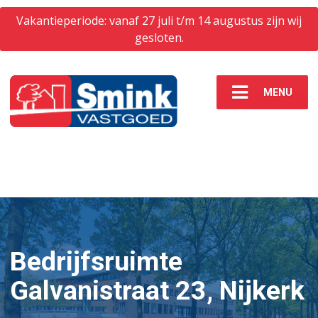
Vakantieperiode: vanaf 27 juli t/m 14 augustus zijn wij
gesloten.
MENU
Bedrijfsruimte
Galvanistraat 23, Nijkerk